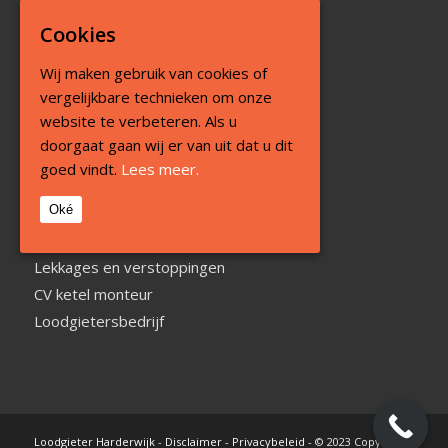
Cookies
Wij maken gebruik van cookies of
vergelijkbare technieken om onze
website te verbeteren. Als u
doorgaat gaan wij er van uit dat u dit
goed vindt.
Lees meer.
DIENSTVERLENING
Oké
24 uurs service
Lekkages en verstoppingen
CV ketel monteur
Loodgietersbedrijf
Loodgieter Harderwijk
-
Disclaimer
-
Privacybeleid
- © 2023 Copyright